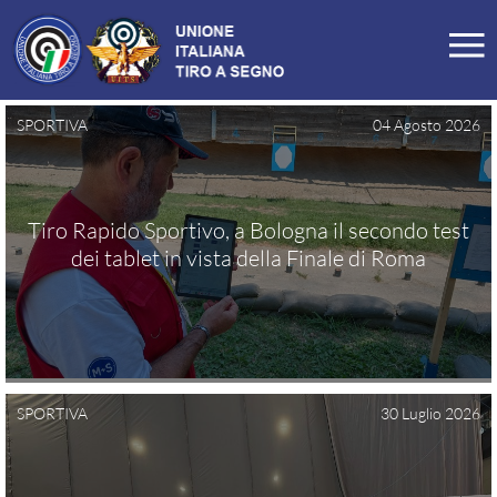
SPORTIVA
04 Agosto 2026
LA FEDERAZIONE
Profilo
Tiro Rapido Sportivo, a Bologna il secondo test
Storia
dei tablet in vista della Finale di Roma
Organigramma
Carte Federali
Comitati Regionali
Manifesto
SPORTIVA
30 Luglio 2026
Tesseramento
Commissioni