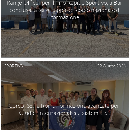
Range Officer per il Tiro Rapido Sportivo, a Bari
conclusa la terza tappa del corso nazionale di
formazione
CONTATTI
DOCUMENTI
SPORTIVA
22 Giugno 2026
PROGRAMMA SPORTIVO ISSF
PROGRAMMA SPORTIVO NON ISSF
Corso ISSF a Roma: formazione avanzata per i
PARTECIPA
Giudici Internazionali sui sistemi EST