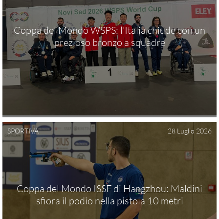
SEZIONI TSN
Coppa del Mondo WSPS: l'Italia chiude con un
prezioso bronzo a squadre
Ricerca Sezioni
Affiliazioni Registro CONI
IL TIRO A SEGNO
Pistola
SPORTIVA
28 Luglio 2026
Carabina
DISCIPLINE ISSF
Coppa del Mondo ISSF di Hangzhou: Maldini
Convocazioni atleti
sfiora il podio nella pistola 10 metri
Attività Sportiva