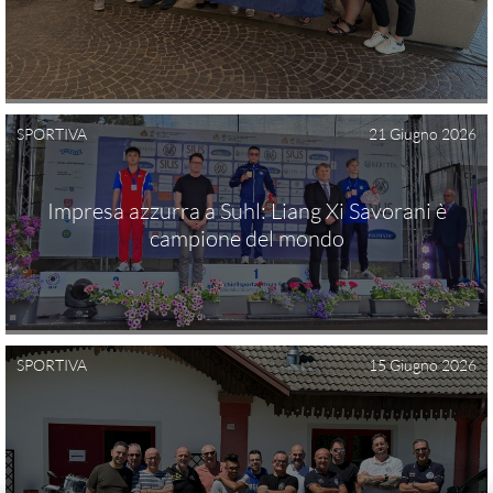
ACCESSO RISERVATO TESSERAMENTO UITS
ANTIDOPING
SPORTIVA
21 Giugno 2026
PUBBLICITÀ LEGALE
Impresa azzurra a Suhl: Liang Xi Savorani è
campione del mondo
DOCUMENTI
COMUNICAZIONE
SPORTIVA
15 Giugno 2026
PARALIMPICI
AMMINISTRAZIONE TRASPARENTE