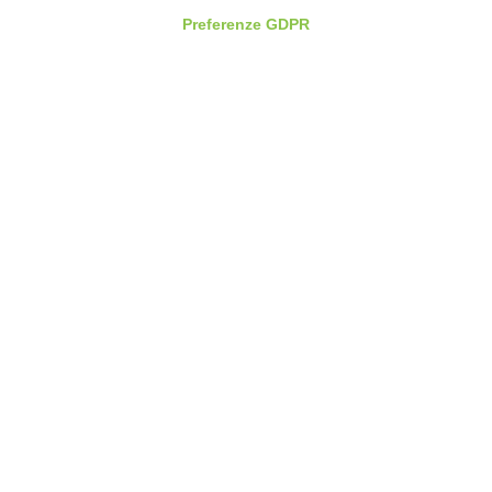
Preferenze GDPR
SPORTIVA
06 Giugno 2026
JIWK Pforzheim: Beretta e Roberto firmano il
podio azzurro. Bene le ragazze nei 10 metri