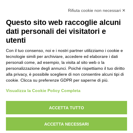
Tiro Rapido Sportivo, a Belluno il secondo Corso
Rifiuta cookie non necessari ✕
Nazionale per Range Officer
ALBO FORNITORI
Questo sito web raccoglie alcuni
dati personali dei visitatori e
utenti
Con il tuo consenso, noi e i nostri partner utilizziamo i cookie e
tecnologie simili per archiviare, accedere ed elaborare i dati
personali come, ad esempio, la visita al sito web o la
SPORTIVA
06 Giugno 2026
personalizzazione degli annunci. Poiché rispettiamo il tuo diritto
alla privacy, è possibile scegliere di non consentire alcuni tipi di
cookie. Clicca su preferenze GDPR per saperne di più.
Visualizza la Cookie Policy Completa
ACCETTA TUTTO
Chiusura da sogno agli Shooting Hopes: Liang Xi
Savorani campione nella pistola 10m, trionfa
ACCETTA NECESSARI
anche il trio azzurro