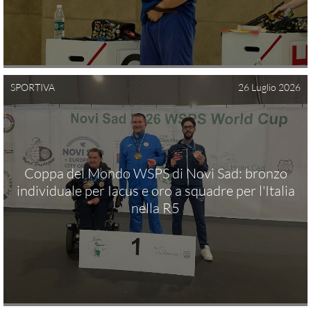
Gruppi di merito
Archivio gruppi di merito
Ranking
SPORTIVA
26 Luglio 2026
Atleti di interesse nazionale
Staff Tecnico
Staff medico
Coppa del Mondo WSPS di Novi Sad: bronzo
individuale per Iacus e oro a squadre per l'Italia
ATLETI AZZURRI
nella R5
DISCIPLINE NON ISSF
Bench Rest
Production