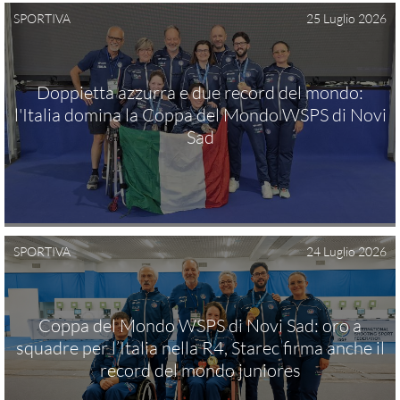
SPORTIVA
25 Luglio 2026
Ex Ordinanza
Avancarica
Tiro Rapido Sportivo
Doppietta azzurra e due record del mondo:
l'Italia domina la Coppa del Mondo WSPS di Novi
Programma Sportivo
Sad
RISULTATI GARE
SPORTIVA
24 Luglio 2026
POLIGONI
Coppa del Mondo WSPS di Novi Sad: oro a
squadre per l’Italia nella R4, Starec firma anche il
Direttive Tecniche
record del mondo juniores
Bozza Regolamento d'uso