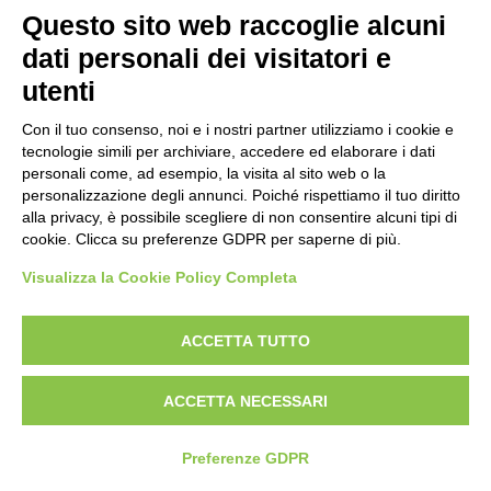
Pistola
Questo sito web raccoglie alcuni
Carabina
dati personali dei visitatori e
utenti
DISCIPLINE ISSF
UITS UNIONE ITALIANA TIRO A SEGNO
VIALE TIZIANO, 70 - 00196 ROMA
Con il tuo consenso, noi e i nostri partner utilizziamo i cookie e
Convocazioni atleti
TEL. 06/87975533 - 06/87975534
tecnologie simili per archiviare, accedere ed elaborare i dati
Attività Sportiva
P.IVA 02148741008
personali come, ad esempio, la visita al sito web o la
Gruppi di merito
Archivio gruppi di merito
personalizzazione degli annunci. Poiché rispettiamo il tuo diritto
Ranking
alla privacy, è possibile scegliere di non consentire alcuni tipi di
Atleti di interesse nazionale
cookie. Clicca su preferenze GDPR per saperne di più.
Staff Tecnico
Staff medico
Visualizza la Cookie Policy Completa
ACCETTA TUTTO
ATLETI AZZURRI
ACCETTA NECESSARI
DISCIPLINE NON ISSF
Preferenze GDPR
Bench Rest
Production