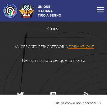
LA FEDERAZIONE
Corsi
Profilo
Storia
Organigramma
Carte Federali
Comitati Regionali
HAI CERCATO PER:
CATEGORIA
FORMAZIONE
Manifesto
Tesseramento
Commissioni
Nessun risultato per questa ricerca
SEZIONI TSN
Ricerca Sezioni
Affiliazioni Registro CONI
IL TIRO A SEGNO
Rifiuta cookie non necessari ✕
UITS UNIONE ITALIANA TIRO A SEGNO