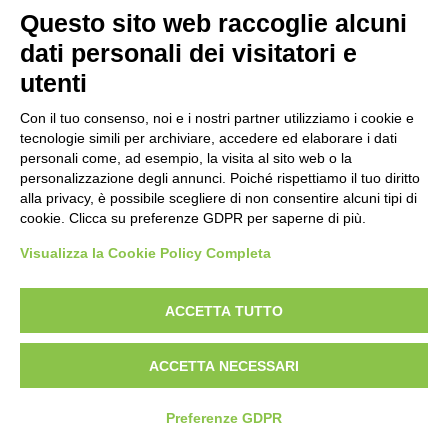
Pistola
VIALE TIZIANO, 70 - 00196 ROMA
Questo sito web raccoglie alcuni
Carabina
TEL. 06/87975533 - 06/87975534
dati personali dei visitatori e
P.IVA 02148741008
utenti
DISCIPLINE ISSF
Con il tuo consenso, noi e i nostri partner utilizziamo i cookie e
Convocazioni atleti
tecnologie simili per archiviare, accedere ed elaborare i dati
Attività Sportiva
personali come, ad esempio, la visita al sito web o la
Gruppi di merito
Archivio gruppi di merito
personalizzazione degli annunci. Poiché rispettiamo il tuo diritto
Ranking
alla privacy, è possibile scegliere di non consentire alcuni tipi di
Atleti di interesse nazionale
cookie. Clicca su preferenze GDPR per saperne di più.
Staff Tecnico
Staff medico
Visualizza la Cookie Policy Completa
ACCETTA TUTTO
ATLETI AZZURRI
ACCETTA NECESSARI
DISCIPLINE NON ISSF
Preferenze GDPR
Bench Rest
Production