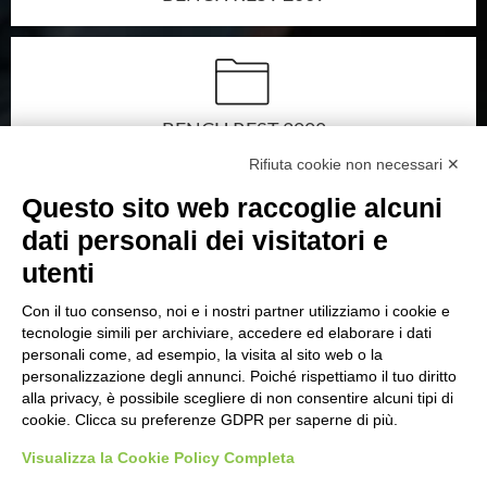
CONTATTI
DOCUMENTI
BENCH REST 2008
Rifiuta cookie non necessari ✕
Questo sito web raccoglie alcuni
PROGRAMMA SPORTIVO ISSF
dati personali dei visitatori e
BENCH REST 2007
utenti
PROGRAMMA SPORTIVO NON ISSF
Con il tuo consenso, noi e i nostri partner utilizziamo i cookie e
tecnologie simili per archiviare, accedere ed elaborare i dati
personali come, ad esempio, la visita al sito web o la
PARTECIPA
personalizzazione degli annunci. Poiché rispettiamo il tuo diritto
alla privacy, è possibile scegliere di non consentire alcuni tipi di
BENCH REST 2006
cookie. Clicca su preferenze GDPR per saperne di più.
ACCESSO RISERVATO TESSERAMENTO UITS
Visualizza la Cookie Policy Completa