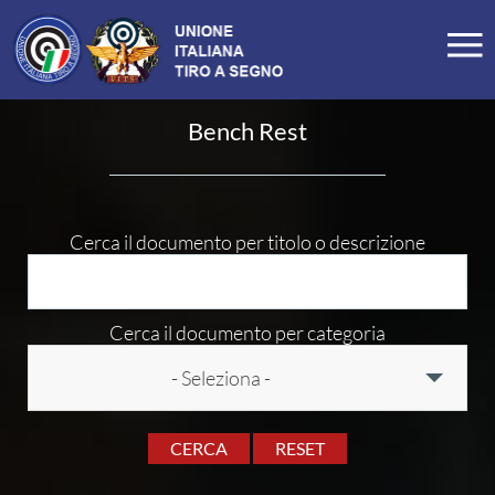
LA FEDERAZIONE
Bench Rest
Profilo
Storia
Organigramma
Cerca il documento per titolo o descrizione
Carte Federali
Comitati Regionali
Cerca il documento per categoria
Manifesto
- Seleziona -
Tesseramento
Commissioni
CERCA
RESET