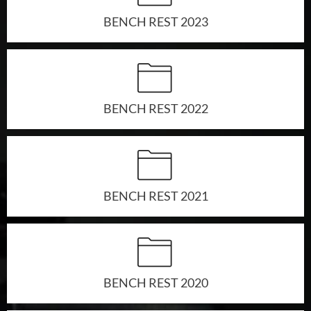
Archivio gruppi di merito
BENCH REST 2023
Ranking
Atleti di interesse nazionale
Staff Tecnico
Staff medico
BENCH REST 2022
ATLETI AZZURRI
BENCH REST 2021
DISCIPLINE NON ISSF
Bench Rest
Production
BENCH REST 2020
Ex Ordinanza