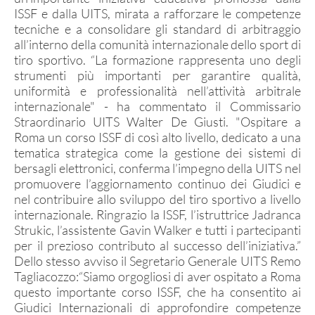
Avancarica
ISSF e dalla UITS, mirata a rafforzare le competenze
tecniche e a consolidare gli standard di arbitraggio
Tiro Rapido Sportivo
all’interno della comunità internazionale dello sport di
Programma Sportivo
tiro sportivo. “La formazione rappresenta uno degli
strumenti più importanti per garantire qualità,
uniformità e professionalità nell’attività arbitrale
internazionale" - ha commentato il Commissario
RISULTATI GARE
Straordinario UITS Walter De Giusti. "Ospitare a
Roma un corso ISSF di così alto livello, dedicato a una
tematica strategica come la gestione dei sistemi di
bersagli elettronici, conferma l’impegno della UITS nel
promuovere l’aggiornamento continuo dei Giudici e
nel contribuire allo sviluppo del tiro sportivo a livello
POLIGONI
internazionale. Ringrazio la ISSF, l’istruttrice Jadranca
Strukic, l’assistente Gavin Walker e tutti i partecipanti
Direttive Tecniche
per il prezioso contributo al successo dell’iniziativa.”
Dello stesso avviso il Segretario Generale UITS Remo
Bozza Regolamento d'uso
Tagliacozzo:“Siamo orgogliosi di aver ospitato a Roma
Iter Progettazioni
questo importante corso ISSF, che ha consentito ai
Giudici Internazionali di approfondire competenze