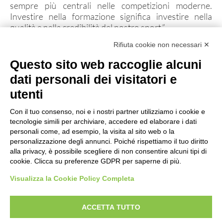
sempre più centrali nelle competizioni moderne.
Investire nella formazione significa investire nella
GIUSTIZIA SPORTIVA
qualità e nella credibilità del nostro sport.”
Provvedimenti 2014
Rifiuta cookie non necessari ✕
Provvedimenti 2020
Questo sito web raccoglie alcuni
Provvedimenti 2021
dati personali dei visitatori e
Documenti Giustizia Sportiva
utenti
Con il tuo consenso, noi e i nostri partner utilizziamo i cookie e
tecnologie simili per archiviare, accedere ed elaborare i dati
NEWS
personali come, ad esempio, la visita al sito web o la
personalizzazione degli annunci. Poiché rispettiamo il tuo diritto
alla privacy, è possibile scegliere di non consentire alcuni tipi di
cookie. Clicca su preferenze GDPR per saperne di più.
FORMAZIONE
Visualizza la Cookie Policy Completa
Documenti
Corsi
ACCETTA TUTTO