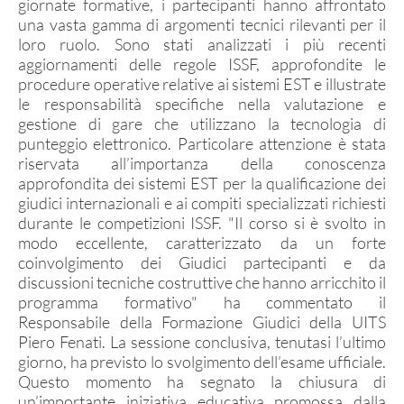
giornate formative, i partecipanti hanno affrontato
Archivio gruppi di merito
una vasta gamma di argomenti tecnici rilevanti per il
Ranking
loro ruolo. Sono stati analizzati i più recenti
aggiornamenti delle regole ISSF, approfondite le
Atleti di interesse nazionale
procedure operative relative ai sistemi EST e illustrate
le responsabilità specifiche nella valutazione e
Staff Tecnico
gestione di gare che utilizzano la tecnologia di
Staff medico
punteggio elettronico. Particolare attenzione è stata
riservata all’importanza della conoscenza
approfondita dei sistemi EST per la qualificazione dei
giudici internazionali e ai compiti specializzati richiesti
ATLETI AZZURRI
durante le competizioni ISSF. "Il corso si è svolto in
modo eccellente, caratterizzato da un forte
coinvolgimento dei Giudici partecipanti e da
DISCIPLINE NON ISSF
discussioni tecniche costruttive che hanno arricchito il
programma formativo" ha commentato il
Bench Rest
Responsabile della Formazione Giudici della UITS
Piero Fenati. La sessione conclusiva, tenutasi l’ultimo
Production
giorno, ha previsto lo svolgimento dell’esame ufficiale.
Ex Ordinanza
Questo momento ha segnato la chiusura di
un’importante iniziativa educativa promossa dalla