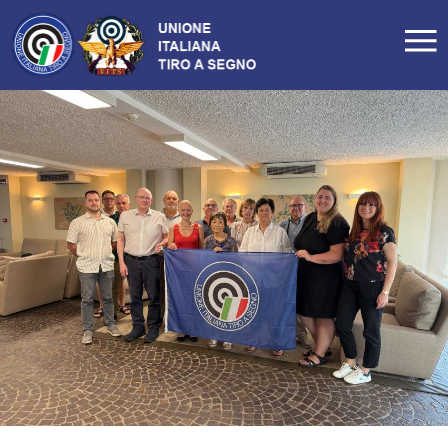
LA FEDERAZIONE
Profilo
Storia
Organigramma
Carte Federali
Comitati Regionali
Manifesto
Tesseramento
Commissioni