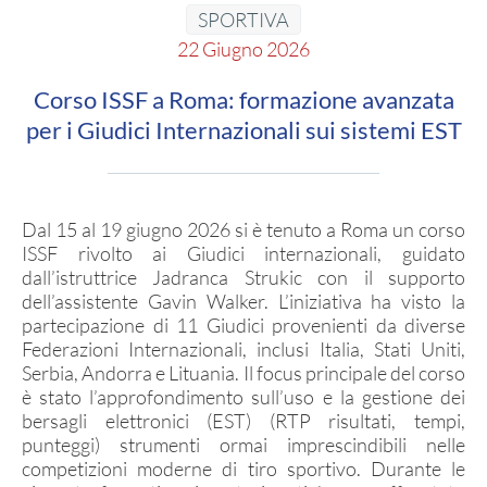
SEZIONI TSN
SPORTIVA
22 Giugno 2026
Ricerca Sezioni
Affiliazioni Registro CONI
Corso ISSF a Roma: formazione avanzata
per i Giudici Internazionali sui sistemi EST
IL TIRO A SEGNO
Pistola
Dal 15 al 19 giugno 2026 si è tenuto a Roma un corso
ISSF rivolto ai Giudici internazionali, guidato
Carabina
dall’istruttrice Jadranca Strukic con il supporto
dell’assistente Gavin Walker. L’iniziativa ha visto la
partecipazione di 11 Giudici provenienti da diverse
DISCIPLINE ISSF
Federazioni Internazionali, inclusi Italia, Stati Uniti,
Serbia, Andorra e Lituania. Il focus principale del corso
Convocazioni atleti
è stato l’approfondimento sull’uso e la gestione dei
Attività Sportiva
bersagli elettronici (EST) (RTP risultati, tempi,
punteggi) strumenti ormai imprescindibili nelle
Gruppi di merito
competizioni moderne di tiro sportivo. Durante le