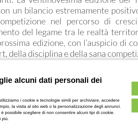
on un bilancio estremamente positiv
ompetizione nel percorso di crescit
ento del legame tra le realtà territo
prossima edizione, con l’auspicio di 
rt, della disciplina e della sana compet
lassifiche
lie alcuni dati personali dei
utilizziamo i cookie e tecnologie simili per archiviare, accedere
pio, la visita al sito web o la personalizzazione degli annunci.
, è possibile scegliere di non consentire alcuni tipi di cookie.
UITS UNIONE ITALIANA TIRO A
 più.
VIALE TIZIANO, 70 - 00196 
TEL. 06/87975533 - 06/87975
P.IVA 02148741008