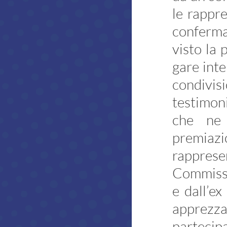
Atleti azzurri
le rappre
Discipline non ISSF
conferma
Bench Rest
visto la 
Production
gare inte
Ex Ordinanza
condivisi
Avancarica
testimoni
Tiro Rapido Sportivo
che ne 
Programma Sportivo
premiaz
Risultati gare
rappresen
ISSF
Commissa
NON ISSF
e dall’e
CIS
apprezza
Poligoni
partecip