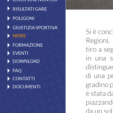
Il Tiro a Segno
RISULTATI GARE
Pistola
POLIGONI
Carabina
GIUSTIZIA SPORTIVA
Si è conc
Discipline ISSF
NEWS
Regioni, 
Convocazioni atleti
FORMAZIONE
tiro a se
Attività Sportiva
EVENTI
in una s
Gruppi di merito
DOWNLOAD
distingue
Archivio gruppi di merito
FAQ
di una p
Ranking
CONTATTI
gradino p
Atleti di interesse nazionale
DOCUMENTI
è stata d
Staff Tecnico
piazzando
Staff medico
da un sol