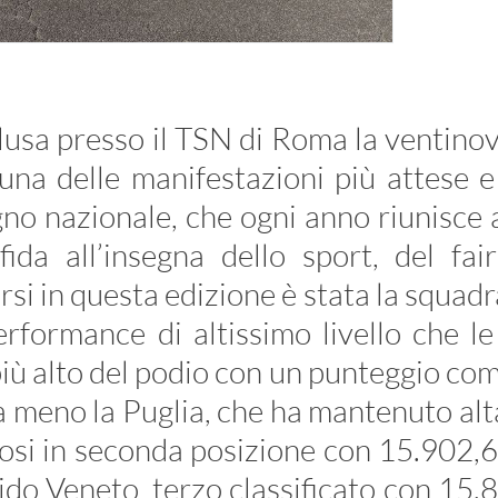
lusa presso il TSN di Roma la ventino
una delle manifestazioni più attese e
gno nazionale, che ogni anno riunisce a
fida all’insegna dello sport, del fai
rsi in questa edizione è stata la squad
erformance di altissimo livello che l
iù alto del podio con un punteggio co
a meno la Puglia, che ha mantenuto alta
si in seconda posizione con 15.902,6 
ido Veneto, terzo classificato con 15.88