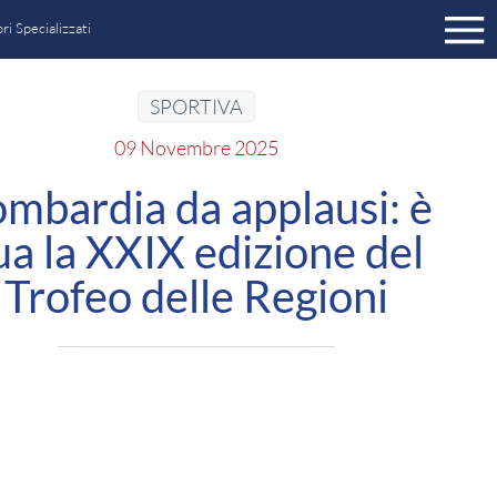
ri Specializzati
a Sportivo ISSF
SPORTIVA
a Sportivo NON ISSF
09 Novembre 2025
mbardia da applausi: è
iservato tesseramento UITS
ua la XXIX edizione del
ng
 legale
Trofeo delle Regioni
ti
zione
ci
azione trasparente
itori