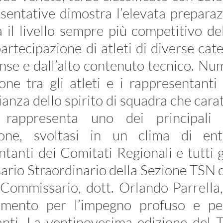
sentative dimostra l’elevata preparaz
 il livello sempre più competitivo de
partecipazione di atleti di diverse cat
nse e dall’alto contenuto tecnico. Nu
one tra gli atleti e i rappresentanti
anza dello spirito di squadra che carat
rappresenta uno dei principali v
ione, svoltasi in un clima di ent
tanti dei Comitati Regionali e tutti gl
rio Straordinario della Sezione TSN d
x Commissario, dott. Orlando Parrella
mento per l’impegno profuso e per 
anti. La ventinovesima edizione del T