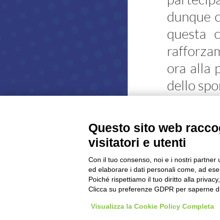
Direttive Tecniche
dunque c
Bozza Regolamento d'uso
questa c
Iter Progettazioni
rafforzam
Giustizia Sportiva
ora alla 
Provvedimenti 2014
dello spo
Provvedimenti 2020
Provvedimenti 2021
Vai alle c
Documenti Giustizia Sportiva
Questo sito web raccog
News
visitatori e utenti
Formazione
Con il tuo consenso, noi e i nostri partner 
ed elaborare i dati personali come, ad esem
Documenti
Poiché rispettiamo il tuo diritto alla privacy
Corsi
Clicca su preferenze GDPR per saperne di
Archivio Corsi
Visualizza la Cookie Policy Completa