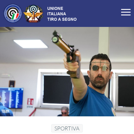
LA FEDERAZIONE
Profilo
Storia
Organigramma
Carte Federali
Comitati Regionali
Manifesto
Tesseramento
Commissioni
SPORTIVA