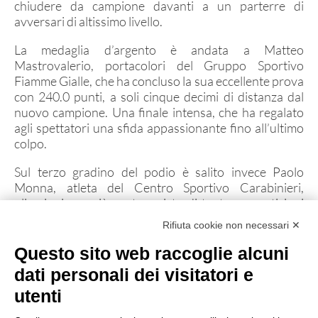
chiudere da campione davanti a un parterre di
Archivio gruppi di merito
avversari di altissimo livello.
Ranking
La medaglia d’argento è andata a Matteo
Atleti di interesse nazionale
Mastrovalerio, portacolori del Gruppo Sportivo
Fiamme Gialle, che ha concluso la sua eccellente prova
Staff Tecnico
con 240.0 punti, a soli cinque decimi di distanza dal
Staff medico
nuovo campione. Una finale intensa, che ha regalato
agli spettatori una sfida appassionante fino all’ultimo
colpo.
ATLETI AZZURRI
Sul terzo gradino del podio è salito invece Paolo
Monna, atleta del Centro Sportivo Carabinieri,
olimpionico e già protagonista di tante competizioni
internazionali. Con questa medaglia di bronzo, Monna
DISCIPLINE NON ISSF
Rifiuta cookie non necessari ✕
conferma ancora una volta la sua solidità e il suo
Bench Rest
valore tecnico, regalando prestigio al suo gruppo
Questo sito web raccoglie alcuni
sportivo e al movimento del tiro a segno italiano.
dati personali dei visitatori e
Production
La presenza in pedana di tiratori protagonisti
utenti
Ex Ordinanza
dell'ultima Olimpiade, unita alla vittoria di un