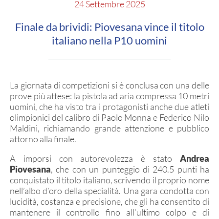
SEZIONI TSN
24 Settembre 2025
Ricerca Sezioni
Finale da brividi: Piovesana vince il titolo
italiano nella P10 uomini
Affiliazioni Registro CONI
IL TIRO A SEGNO
La giornata di competizioni si è conclusa con una delle
prove più attese: la pistola ad aria compressa 10 metri
Pistola
uomini, che ha visto tra i protagonisti anche due atleti
Carabina
olimpionici del calibro di Paolo Monna e Federico Nilo
Maldini, richiamando grande attenzione e pubblico
attorno alla finale.
DISCIPLINE ISSF
A imporsi con autorevolezza è stato
Andrea
Piovesana
, che con un punteggio di 240.5 punti ha
Convocazioni atleti
conquistato il titolo italiano, scrivendo il proprio nome
Attività Sportiva
nell’albo d’oro della specialità. Una gara condotta con
lucidità, costanza e precisione, che gli ha consentito di
Gruppi di merito
mantenere il controllo fino all’ultimo colpo e di