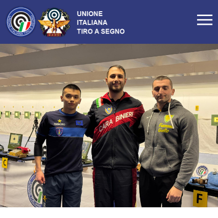
LA FEDERAZIONE
Profilo
Storia
Organigramma
Carte Federali
Comitati Regionali
Manifesto
Tesseramento
Commissioni