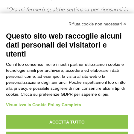
"Ora mi fermerò qualche settimana per riposarmi in
GIUSTIZIA SPORTIVA
vista del periodo natalizio e poi sarò subito pronto a
ripartire. Non voglio cambiare nulla nel mio approccio
Provvedimenti 2014
Rifiuta cookie non necessari ✕
e nel mio metodo di allenamento: se questa costanza e
Provvedimenti 2020
Questo sito web raccoglie alcuni
questo lavoro hanno portato risultati così belli è il caso
di continuare su questa strada anche in vista del
dati personali dei visitatori e
Provvedimenti 2021
nuovo anno".
utenti
Documenti Giustizia Sportiva
Clicca qui per conoscere tutta la classifica della gara di
Con il tuo consenso, noi e i nostri partner utilizziamo i cookie e
P10 al Campionato d'Inverno 2024
tecnologie simili per archiviare, accedere ed elaborare i dati
personali come, ad esempio, la visita al sito web o la
NEWS
Nella foto: Savorani, Maldini e Chelli si stringono al
personalizzazione degli annunci. Poiché rispettiamo il tuo diritto
termine della gara di P10 dei Gruppi Sportivi al
alla privacy, è possibile scegliere di non consentire alcuni tipi di
Campionato d'Inverno 2024 (Credits / UITS)
cookie. Clicca su preferenze GDPR per saperne di più.
FORMAZIONE
Visualizza la Cookie Policy Completa
Documenti
ACCETTA TUTTO
Corsi