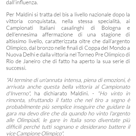
dall’influenza.
Avancarica
Tiro Rapido Sportivo
Per Maldini si tratta del bis a livello nazionale dopo la
vittoria conquistata, nella stessa specialità, ai
Programma Sportivo
Campionati Italiani casalinghi di Bologna e
dell’ennesima affermazione di una stagione di
altissimo livello, caratterizzata oltre che dall’argento
Olimpico, dal bronzo nelle finali di Coppa del Mondo a
RISULTATI GARE
Nuova Delhi e dalla vittoria nel Torneo Pre Olimpico di
Rio de Janeiro che di fatto ha aperto la sua serie di
successi.
"Al termine di un'annata intensa, piena di emozioni, è
arrivata anche questa bella vittoria al Campionato
POLIGONI
d'Inverno",
ha dichiarato Maldini. -
"Ho vinto in
rimonta, sfruttando il fatto che nel tiro a segno è
Direttive Tecniche
probabilmente più semplice inseguire che guidare la
gara ma devo dire che da quando ho vinto l'argento
Bozza Regolamento d'uso
alle Olimpiadi, le gare in Italia sono diventate più
Iter Progettazioni
difficili perché tutti sognano e desiderano battere il
vice Campione Olimpico".