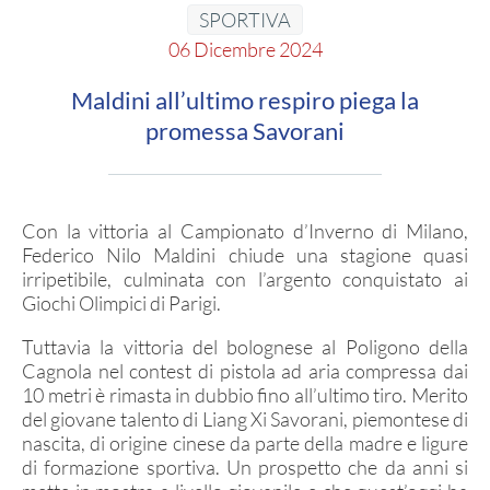
SEZIONI TSN
SPORTIVA
06 Dicembre 2024
Ricerca Sezioni
Affiliazioni Registro CONI
Maldini all’ultimo respiro piega la
promessa Savorani
IL TIRO A SEGNO
Pistola
Con la vittoria al Campionato d’Inverno di Milano,
Federico Nilo Maldini chiude una stagione quasi
Carabina
irripetibile, culminata con l’argento conquistato ai
Giochi Olimpici di Parigi.
DISCIPLINE ISSF
Tuttavia la vittoria del bolognese al Poligono della
Cagnola nel contest di pistola ad aria compressa dai
Convocazioni atleti
10 metri è rimasta in dubbio fino all’ultimo tiro. Merito
del giovane talento di Liang Xi Savorani, piemontese di
Attività Sportiva
nascita, di origine cinese da parte della madre e ligure
Gruppi di merito
di formazione sportiva. Un prospetto che da anni si