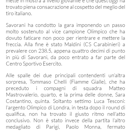
mette in mostra a livello giovanile e che quest’oggi ha
Archivio gruppi di merito
trovato piena consacrazione al cospetto del meglio del
tiro italiano.
Ranking
Atleti di interesse nazionale
Savorani ha condotto la gara imponendo un passo
molto sostenuto al vice campione Olimpico che ha
Staff Tecnico
dovuto faticare non poco per rientrare e mettere la
freccia. Alla fine è stato Maldini (CS Carabinieri) a
Staff medico
prevalere con 238.5, appena quattro decimi di punto
in più di Savorani, da poco entrato a far parte del
Centro Sportivo Esercito.
ATLETI AZZURRI
Alle spalle dei due principali contendenti un’altra
sorpresa, Tommaso Chelli (Fiamme Gialle), che ha
preceduto i compagni di squadra Matteo
DISCIPLINE NON ISSF
Mastrovalerio, quarto, e la prima delle donne, Sara
Costantino, quinta. Soltanto settimo Luca Tesconi:
Bench Rest
l’argento Olimpico di Londra, in testa dopo il round di
Production
qualifica, non ha trovato il giusto ritmo nell’atto
conclusivo. Non è stato invece della partita l’altro
Ex Ordinanza
medagliato di Parigi, Paolo Monna, fermato