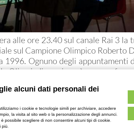
ra alle ore 23.40 sul canale Rai 3 la 
iale sul Campione Olimpico Roberto Di
ta 1996. Ognuno degli appuntamenti de
lle Olimpiadi, comincerà con una fras
 prima puntata, il tema è “l’avversario 
lie alcuni dati personali dei
nto.
utilizziamo i cookie e tecnologie simili per archiviare, accedere
pio, la visita al sito web o la personalizzazione degli annunci.
, è possibile scegliere di non consentire alcuni tipi di cookie.
UITS UNIONE ITALIANA TIRO A
 più.
VIALE TIZIANO, 70 - 00196 