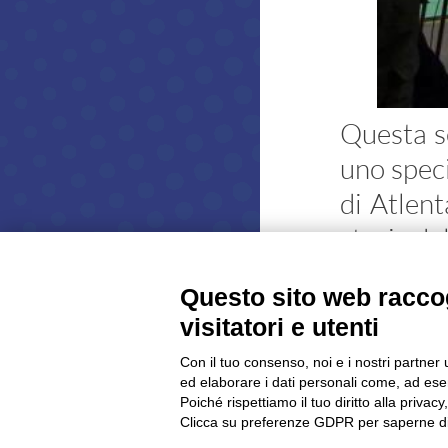
Atleti azzurri
Discipline non ISSF
Bench Rest
Production
Questa se
Ex Ordinanza
uno spec
Avancarica
di Atlen
Tiro Rapido Sportivo
storia de
Programma Sportivo
In questa
Risultati gare
Questo sito web raccog
del racco
ISSF
visitatori e utenti
NON ISSF
Con il tuo consenso, noi e i nostri partner 
CIS
ed elaborare i dati personali come, ad esem
Poiché rispettiamo il tuo diritto alla privacy
Poligoni
Clicca su preferenze GDPR per saperne di