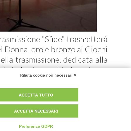
trasmissione "Sfide" trasmetterà
 Donna, oro e bronzo ai Giochi
lla trasmissione, dedicata alla
e simbolo che racchiude un tema.
Rifiuta cookie non necessari ✕
interiore” ed è il filo conduttore
ACCETTA TUTTO
ACCETTA NECESSARI
 SEGNO
Preferenze GDPR
ROMA