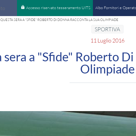
Accesso riservato tesseramento UITS
Albo Fornitori e Operato
QUESTA SERA A "SFIDE" ROBERTO DI DONNA RACCONTA LA SUA OLIMPIADE
cerca
Programm
SPORTIVA
Programm
11 Luglio 2016
Partecipa
 sera a "Sfide" Roberto Di
Accesso r
Olimpiade
Antidopi
Pubblicità
cerca
Documen
Comunica
Paralimpi
Amministr
Albo Forn