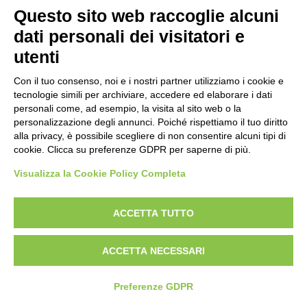
Pistola
Questo sito web raccoglie alcuni
Carabina
dati personali dei visitatori e
utenti
DISCIPLINE ISSF
Con il tuo consenso, noi e i nostri partner utilizziamo i cookie e
Convocazioni atleti
tecnologie simili per archiviare, accedere ed elaborare i dati
Attività Sportiva
personali come, ad esempio, la visita al sito web o la
Gruppi di merito
UITS UNIONE ITALIANA TIRO A SEGNO
Archivio gruppi di merito
personalizzazione degli annunci. Poiché rispettiamo il tuo diritto
VIALE TIZIANO, 70 - 00196 ROMA
Ranking
alla privacy, è possibile scegliere di non consentire alcuni tipi di
Atleti di interesse nazionale
TEL. 06/87975533 - 06/87975534
cookie. Clicca su preferenze GDPR per saperne di più.
Staff Tecnico
P.IVA 02148741008
Staff medico
Visualizza la Cookie Policy Completa
ACCETTA TUTTO
ATLETI AZZURRI
ACCETTA NECESSARI
DISCIPLINE NON ISSF
Preferenze GDPR
Bench Rest
Production