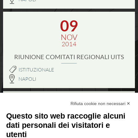
SEZIONI TSN
Ricerca Sezioni
09
Affiliazioni Registro CONI
NOV
2014
IL TIRO A SEGNO
RIUNIONE COMITATI REGIONALI UITS
Pistola
ISTITUZIONALE
Carabina
NAPOLI
DISCIPLINE ISSF
13
14
Rifiuta cookie non necessari ✕
Convocazioni atleti
Questo sito web raccoglie alcuni
SET
SET
Attività Sportiva
2014
2014
dati personali dei visitatori e
Gruppi di merito
utenti
TECNICA DI PISTOLA