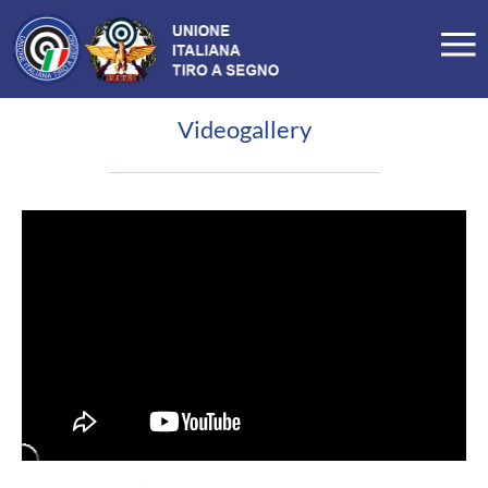
Videogallery
LA FEDERAZIONE
Profilo
Storia
Organigramma
Carte Federali
Comitati Regionali