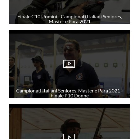
DISCIPLINE ISSF
Convocazioni atleti
Finale C10 Uomini - Campionati Italiani Seniores,
Master e Para 2021
Attività Sportiva
Gruppi di merito
Archivio gruppi di merito
Ranking
Atleti di interesse nazionale
Staff Tecnico
Campionati Italiani Seniores, Master e Para 2021 -
Staff medico
Finale P10 Donne
ATLETI AZZURRI