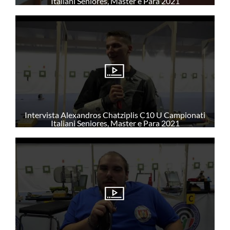
Italiani Seniores, Master e Para 2021
PARALIMPICI
AMMINISTRAZIONE TRASPARENTE
ALBO FORNITORI
Intervista Alexandros Chatziplis C10 U Campionati
Italiani Seniores, Master e Para 2021