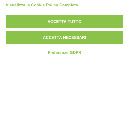
Visualizza la Cookie Policy Completa
ACCETTA TUTTO
Intervista Riccardo Mazzetti Campionati Italiani
Seniores, Master e Para 2021
ACCETTA NECESSARI
Preferenze GDPR
Intervista Sara Manca Campionati Italiani Seniores,
Master e Para 2021P10 Donne