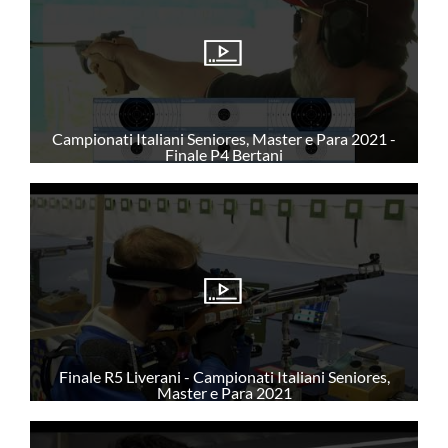
FORMAZIONE
Documenti
Corsi
Campionati Italiani Seniores, Master e Para 2021 -
Archivio Corsi
Finale P4 Bertani
EVENTI
DOWNLOAD
Finale R5 Liverani - Campionati Italiani Seniores,
FAQ
Master e Para 2021
Safeguarding