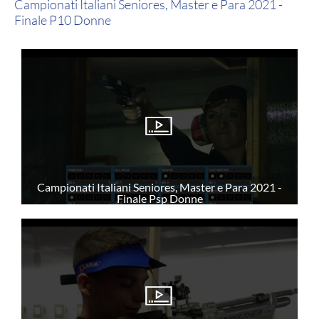
Campionati Italiani Seniores, Master e Para 2021 -
Manifesto
Finale P10 Donne
Tesseramento
Commissioni
SEZIONI TSN
Ricerca Sezioni
Affiliazioni Registro CONI
Campionati Italiani Seniores, Master e Para 2021 -
Finale Psp Donne
IL TIRO A SEGNO
Pistola
Carabina