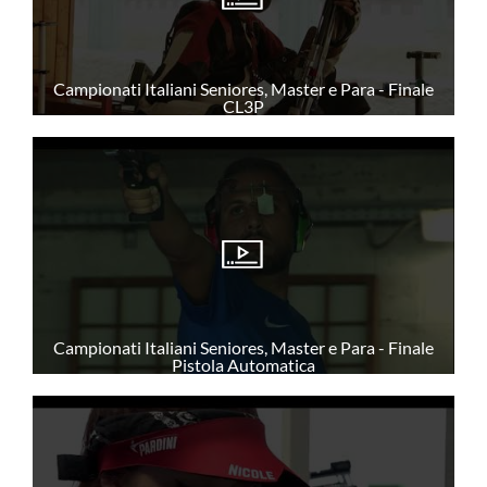
DISCIPLINE NON ISSF
Bench Rest
Campionati Italiani Seniores, Master e Para - Finale
Production
CL3P
Ex Ordinanza
Avancarica
Tiro Rapido Sportivo
Programma Sportivo
RISULTATI GARE
Campionati Italiani Seniores, Master e Para - Finale
Pistola Automatica
POLIGONI