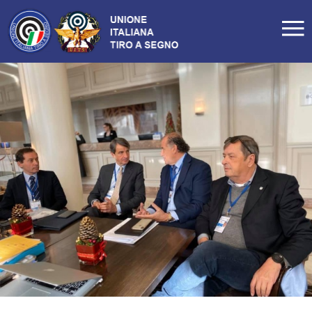
LA FEDERAZIONE
Profilo
Storia
Organigramma
Carte Federali
Comitati Regionali
Manifesto
Tesseramento
Commissioni