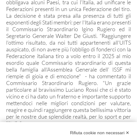
obbligava alcuni Paesi, tra cui l’Italia, ad unificare le
Archivio gruppi di merito
Federazioni presenti in un unica Federazione del tiro.
Ranking
La decisione è stata presa alla presenza di tutti gli
esponenti degli Stati membri: per l'Italia erano presenti
Atleti di interesse nazionale
il Commissario Straordinario Igino Rugiero ed il
Segretario Generale Walter De Giusti. “Raggiungere
Staff Tecnico
l’ottimo risultato, da noi tutti appartenenti all’UITS
Staff medico
auspicato, di non avere più l’obbligo di fonderci con la
Federazione italiana tiro a volo entro il 2025 al mio
esordio quale Commissario straordinario di questa
bella famiglia all’Assemblea Generale dell’ ISSF mi
ATLETI AZZURRI
riempie di gioia e di emozione" - ha commentato il
Commissario Straordinario Rugiero. "Un grazie
particolare al bravissimo Luciano Rossi che ci è stato
DISCIPLINE NON ISSF
vicino e ci ha dato un fraterno e importante supporto
mettendoci nelle migliori condizioni per valutare,
Bench Rest
reagire e quindi raggiungere questa bellissima vittoria
per le nostre due splendide realtà, per lo sport e per
Production
l’Italia”
Ex Ordinanza
Rifiuta cookie non necessari ✕
Le modifiche alla Costituzione proposte dalla ISSF