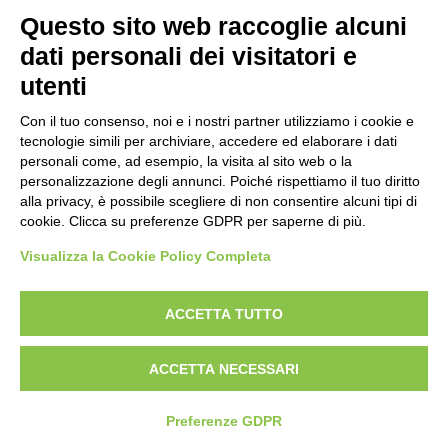
Avancarica
sono state approvate con 178 voti a favore e 85
Questo sito web raccoglie alcuni
contrari su 263 voti totali. Il quorum minimo per
Tiro Rapido Sportivo
dati personali dei visitatori e
l’approvazione era di 175, pari a due terzi dei votanti.
Programma Sportivo
Tra gli altri punti trattati è stata approvata la riduzione
utenti
della quota annuale di affiliazione per le Federazioni,
Con il tuo consenso, noi e i nostri partner utilizziamo i cookie e
che nel 2020 passerà da 1,500 CHF a 500 USD.
tecnologie simili per archiviare, accedere ed elaborare i dati
Inoltre è stato deciso di disputare ogni anno i
RISULTATI GARE
personali come, ad esempio, la visita al sito web o la
Campionati del Mondo: nello specifico i Campionati
personalizzazione degli annunci. Poiché rispettiamo il tuo diritto
Mondiali junior si svolgeranno ogni due anni, mentre
alla privacy, è possibile scegliere di non consentire alcuni tipi di
quelli senior ogni anno (escluso l’anno olimpico).
cookie. Clicca su preferenze GDPR per saperne di più.
Visualizza la Cookie Policy Completa
POLIGONI
ACCETTA TUTTO
Direttive Tecniche
UITS UNIONE ITALIANA TIRO A SEGNO
ACCETTA NECESSARI
Bozza Regolamento d'uso
VIALE TIZIANO, 70 - 00196 ROMA
TEL. 06/87975533 - 06/87975534
Iter Progettazioni
P.IVA 02148741008
Preferenze GDPR