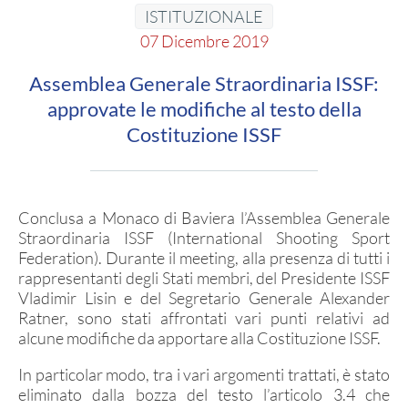
SEZIONI TSN
ISTITUZIONALE
07 Dicembre 2019
Ricerca Sezioni
Affiliazioni Registro CONI
Assemblea Generale Straordinaria ISSF:
approvate le modifiche al testo della
Costituzione ISSF
IL TIRO A SEGNO
Pistola
Carabina
Conclusa a Monaco di Baviera l’Assemblea Generale
Straordinaria ISSF (International Shooting Sport
Federation). Durante il meeting, alla presenza di tutti i
rappresentanti degli Stati membri, del Presidente ISSF
DISCIPLINE ISSF
Vladimir Lisin e del Segretario Generale Alexander
Ratner, sono stati affrontati vari punti relativi ad
Convocazioni atleti
alcune modifiche da apportare alla Costituzione ISSF.
Attività Sportiva
In particolar modo, tra i vari argomenti trattati, è stato
Gruppi di merito
eliminato dalla bozza del testo l’articolo 3.4 che