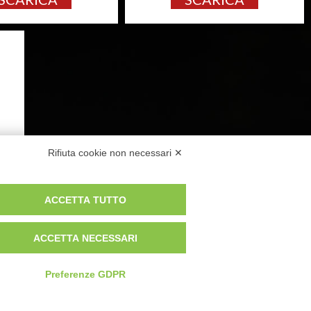
Rifiuta cookie non necessari ✕
ACCETTA TUTTO
ACCETTA NECESSARI
 SEGNO
Preferenze GDPR
ROMA
534