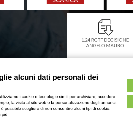
1.24 RGTF DECISIONE
ANGELO MAURO
Pubblicato il 13 Febbraio 2024
SCARICA
lie alcuni dati personali dei
utilizziamo i cookie e tecnologie simili per archiviare, accedere
pio, la visita al sito web o la personalizzazione degli annunci.
, è possibile scegliere di non consentire alcuni tipi di cookie.
 più.
UITS UNIONE ITALIANA TIRO A
VIALE TIZIANO, 70 - 00196 
TEL. 06/87975533 - 06/87975
P.IVA 02148741008