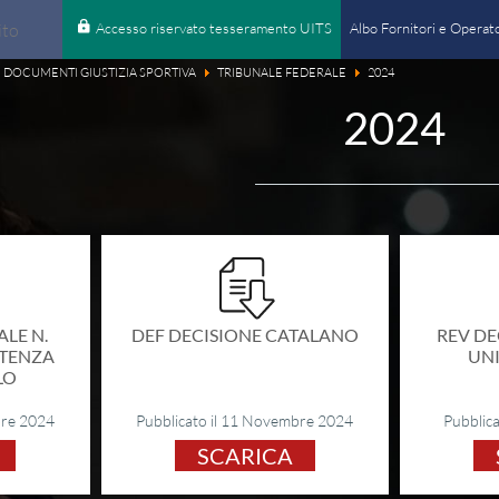
Accesso riservato tesseramento UITS
Albo Fornitori e Operato
DOCUMENTI GIUSTIZIA SPORTIVA
TRIBUNALE FEDERALE
2024
cerca
Programm
2024
Programm
Partecipa
Accesso r
Antidopi
Pubblicità
cerca
Documen
LE N.
DEF DECISIONE CATALANO
REV DEC
NTENZA
UN
Comunica
LO
Paralimpi
bre 2024
Pubblicato il 11 Novembre 2024
Pubblica
Amministr
SCARICA
Albo Forn