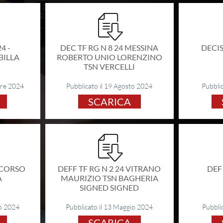
4 -
DEC TF RG N 8 24 MESSINA
DECI
BILLA
ROBERTO UNIO LORENZINO
TSN VERCELLI
bre 2024
Pubblicato il 19 Agosto 2024
Pubblic
SCARICA
RICORSO
DEFF TF RG N 2 24 VITRANO
DEF
A
MAURIZIO TSN BAGHERIA
SIGNED SIGNED
io 2024
Pubblicato il 13 Maggio 2024
Pubblic
SCARICA