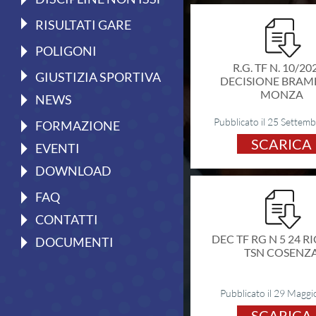
Il Tiro a Segno
RISULTATI GARE
Pistola
POLIGONI
Carabina
R.G. TF N. 10/202
GIUSTIZIA SPORTIVA
DECISIONE BRAM
Discipline ISSF
MONZA
NEWS
Convocazioni atleti
Pubblicato il 25 Settem
FORMAZIONE
Attività Sportiva
SCARICA
EVENTI
Gruppi di merito
DOWNLOAD
Archivio gruppi di merito
FAQ
Ranking
CONTATTI
Atleti di interesse nazionale
DEC TF RG N 5 24 
DOCUMENTI
TSN COSENZ
Staff Tecnico
Staff medico
Pubblicato il 29 Magg
SCARICA