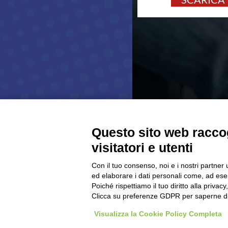
Atleti azzurri
Discipline non ISSF
Bench Rest
Production
Ex Ordinanza
Avancarica
Tiro Rapido Sportivo
Programma Sportivo
Questo sito web raccog
Risultati gare
visitatori e utenti
ISSF
Con il tuo consenso, noi e i nostri partner 
NON ISSF
ed elaborare i dati personali come, ad esem
Poiché rispettiamo il tuo diritto alla privacy
CIS
Clicca su preferenze GDPR per saperne di
Poligoni
Visualizza la Cookie Policy Completa