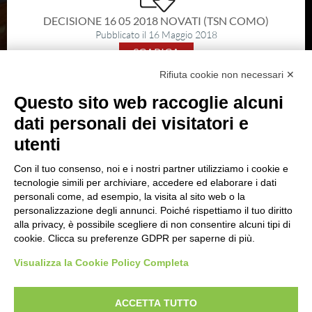
SEZIONI TSN
DECISIONE 16 05 2018 NOVATI (TSN COMO)
Ricerca Sezioni
Pubblicato il 16 Maggio 2018
SCARICA
Affiliazioni Registro CONI
Rifiuta cookie non necessari ✕
Questo sito web raccoglie alcuni
IL TIRO A SEGNO
dati personali dei visitatori e
Pistola
utenti
DECISIONE 28 03 2018 VEROUX,GRESTA, GISSARA
(TSN CATANIA)
Carabina
Con il tuo consenso, noi e i nostri partner utilizziamo i cookie e
Pubblicato il 28 Marzo 2018
tecnologie simili per archiviare, accedere ed elaborare i dati
SCARICA
personali come, ad esempio, la visita al sito web o la
personalizzazione degli annunci. Poiché rispettiamo il tuo diritto
DISCIPLINE ISSF
alla privacy, è possibile scegliere di non consentire alcuni tipi di
cookie. Clicca su preferenze GDPR per saperne di più.
Convocazioni atleti
Visualizza la Cookie Policy Completa
Attività Sportiva
Gruppi di merito
ACCETTA TUTTO