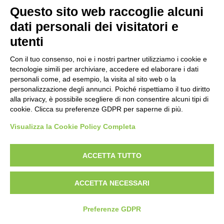
Pistola
INTERNAZIONALE
Questo sito web raccoglie alcuni
Carabina
dati personali dei visitatori e
utenti
DISCIPLINE ISSF
INTERNAZIONALE
DOHA (QAT)
Con il tuo consenso, noi e i nostri partner utilizziamo i cookie e
Convocazioni atleti
tecnologie simili per archiviare, accedere ed elaborare i dati
Attività Sportiva
personali come, ad esempio, la visita al sito web o la
Gruppi di merito
Archivio gruppi di merito
personalizzazione degli annunci. Poiché rispettiamo il tuo diritto
Ranking
alla privacy, è possibile scegliere di non consentire alcuni tipi di
UITS UNIONE ITALIANA TIRO A SEGNO
Atleti di interesse nazionale
cookie. Clicca su preferenze GDPR per saperne di più.
Staff Tecnico
VIALE TIZIANO, 70 - 00196 ROMA
Staff medico
TEL. 06/87975533 - 06/87975534
Visualizza la Cookie Policy Completa
P.IVA 02148741008
ACCETTA TUTTO
ATLETI AZZURRI
ACCETTA NECESSARI
DISCIPLINE NON ISSF
Preferenze GDPR
Bench Rest
Production