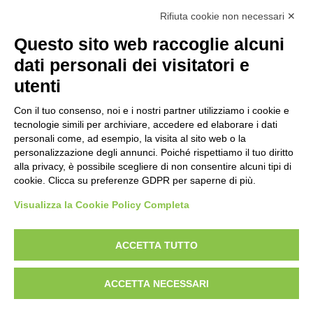
SEZIONI TSN
Ammissioni campionato italiano br 50
Rifiuta cookie non necessari ✕
PDF
Ricerca Sezioni
mt squadre
(
211 KB
)
Questo sito web raccoglie alcuni
Affiliazioni Registro CONI
dati personali dei visitatori e
Finale BR Catania definitiva
PDF
(
354 KB
)
utenti
TSN Catania
IL TIRO A SEGNO
Con il tuo consenso, noi e i nostri partner utilizziamo i cookie e
tecnologie simili per archiviare, accedere ed elaborare i dati
EVENTI
Pistola
personali come, ad esempio, la visita al sito web o la
personalizzazione degli annunci. Poiché rispettiamo il tuo diritto
Carabina
alla privacy, è possibile scegliere di non consentire alcuni tipi di
cookie. Clicca su preferenze GDPR per saperne di più.
EVENTI
TSN CATANIA
Visualizza la Cookie Policy Completa
DISCIPLINE ISSF
Convocazioni atleti
ACCETTA TUTTO
Attività Sportiva
UITS UNIONE ITALIANA TIRO A SEGNO
ACCETTA NECESSARI
VIALE TIZIANO, 70 - 00196 ROMA
Gruppi di merito
TEL. 06/87975533 - 06/87975534