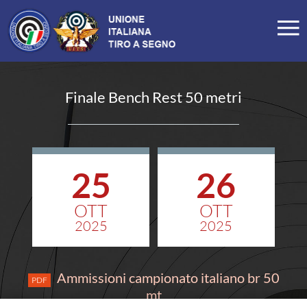
LA FEDERAZIONE
Profilo
Finale Bench Rest 50 metri
Storia
Organigramma
Carte Federali
25
26
Comitati Regionali
OTT
OTT
Manifesto
2025
2025
Tesseramento
Commissioni
Ammissioni campionato italiano br 50
PDF
mt