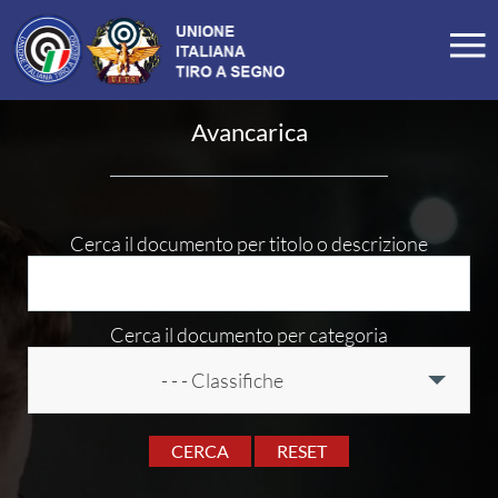
LA FEDERAZIONE
Avancarica
Profilo
Storia
Organigramma
Cerca il documento per titolo o descrizione
Carte Federali
Comitati Regionali
Cerca il documento per categoria
Manifesto
- - - Classifiche
Tesseramento
Commissioni
CERCA
RESET