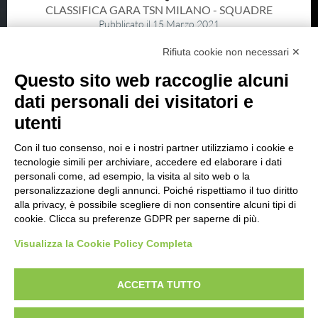
Archivio gruppi di merito
CLASSIFICA GARA TSN MILANO - SQUADRE
Pubblicato il 15 Marzo 2021
Ranking
SCARICA
Rifiuta cookie non necessari ✕
Atleti di interesse nazionale
Questo sito web raccoglie alcuni
Staff Tecnico
dati personali dei visitatori e
Staff medico
utenti
CLASSIFICA GARA TSN MILANO - INDIVIDUALE
Con il tuo consenso, noi e i nostri partner utilizziamo i cookie e
Pubblicato il 15 Marzo 2021
ATLETI AZZURRI
tecnologie simili per archiviare, accedere ed elaborare i dati
SCARICA
personali come, ad esempio, la visita al sito web o la
personalizzazione degli annunci. Poiché rispettiamo il tuo diritto
alla privacy, è possibile scegliere di non consentire alcuni tipi di
DISCIPLINE NON ISSF
cookie. Clicca su preferenze GDPR per saperne di più.
Visualizza la Cookie Policy Completa
Bench Rest
Production
ACCETTA TUTTO
Ex Ordinanza
UITS UNIONE ITALIANA TIRO A SEGNO