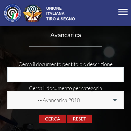
LA FEDERAZIONE
Avancarica
Profilo
Storia
Organigramma
Cerca il documento per titolo o descrizione
Carte Federali
Comitati Regionali
Cerca il documento per categoria
Manifesto
- - Avancarica 2010
Tesseramento
Commissioni
CERCA
RESET