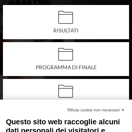
SEZIONI TSN
Ricerca Sezioni
Affiliazioni Registro CONI
RISULTATI
IL TIRO A SEGNO
Pistola
PROGRAMMA DI FINALE
Carabina
DISCIPLINE ISSF
Convocazioni atleti
AMMESSI ALLA FINALE
Rifiuta cookie non necessari ✕
Attività Sportiva
Questo sito web raccoglie alcuni
Gruppi di merito
dati personali dei visitatori e