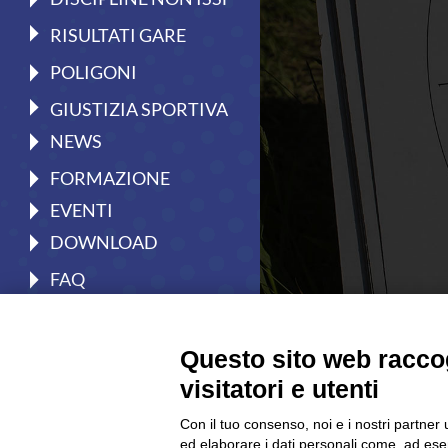
Il Tiro a Segno
RISULTATI GARE
Pistola
POLIGONI
Carabina
GIUSTIZIA SPORTIVA
Discipline ISSF
NEWS
Convocazioni atleti
FORMAZIONE
Attività Sportiva
EVENTI
Gruppi di merito
DOWNLOAD
Archivio gruppi di merito
FAQ
Ranking
CONTATTI
Atleti di interesse nazionale
DOCUMENTI
Questo sito web raccog
Staff Tecnico
visitatori e utenti
Staff medico
Con il tuo consenso, noi e i nostri partner 
ed elaborare i dati personali come, ad esem