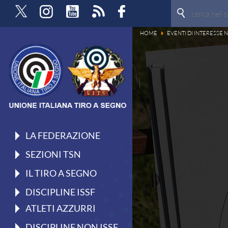
La Federazione
HOME
EVENTI DI INTERESSE
Profilo
Storia
Organigramma
Carte Federali
Comitati Regionali
Manifesto
LA FEDERAZIONE
Tesseramento
SEZIONI TSN
Commissioni
IL TIRO A SEGNO
Sezioni TSN
DISCIPLINE ISSF
Ricerca Sezioni
ATLETI AZZURRI
Affiliazioni Registro CONI
DISCIPLINE NON ISSF