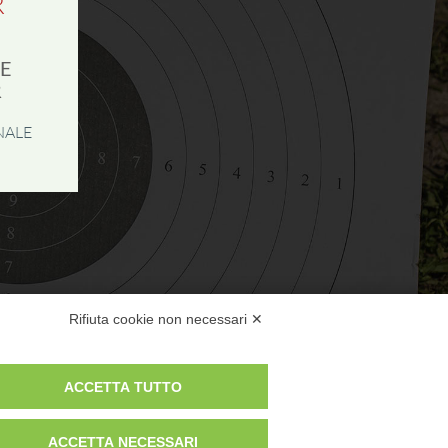
R
1
SE
R
NALE
Rifiuta cookie non necessari ✕
 SEGNO
ACCETTA TUTTO
ROMA
534
ACCETTA NECESSARI