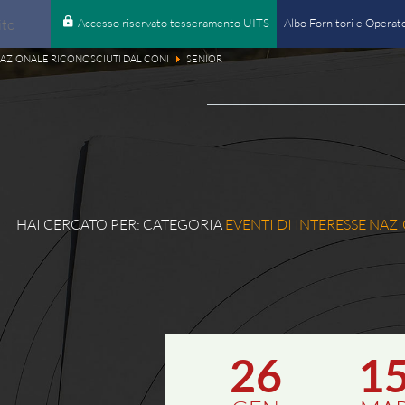
Accesso riservato tesseramento UITS
Albo Fornitori e Operato
 NAZIONALE RICONOSCIUTI DAL CONI
SENIOR
cerca
Programm
Programm
Partecipa
Accesso r
Antidopi
HAI CERCATO PER:
CATEGORIA
EVENTI DI INTERESSE NAZ
Pubblicità
cerca
Documen
Comunica
Paralimpi
Amministr
26
1
Albo Forn