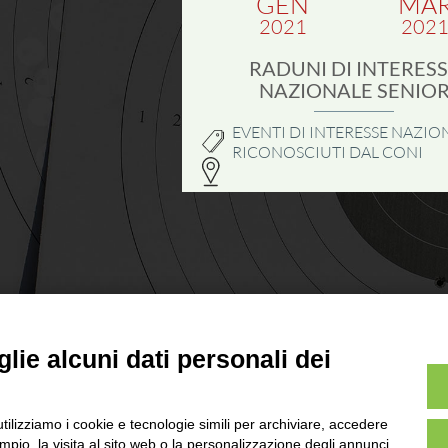
GEN
MA
2021
202
RADUNI DI INTERES
NAZIONALE SENIO
EVENTI DI INTERESSE NAZIO
RICONOSCIUTI DAL CONI
lie alcuni dati personali dei
UITS UNIONE ITALIANA TIRO A
VIALE TIZIANO, 70 - 00196 
TEL. 06/87975533 - 06/87975
utilizziamo i cookie e tecnologie simili per archiviare, accedere
P.IVA 02148741008
pio, la visita al sito web o la personalizzazione degli annunci.