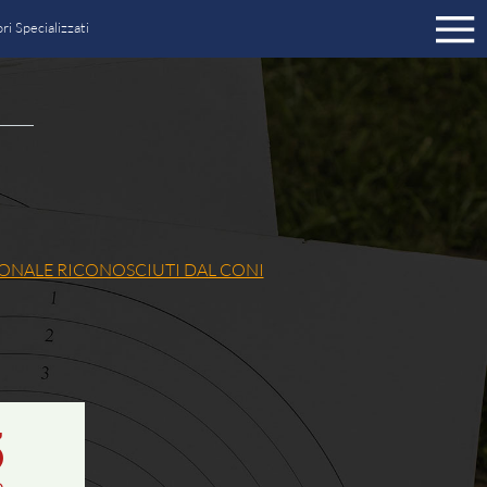
ri Specializzati
a Sportivo ISSF
a Sportivo NON ISSF
iservato tesseramento UITS
ng
IONALE RICONOSCIUTI DAL CONI
 legale
ti
zione
ci
azione trasparente
5
itori