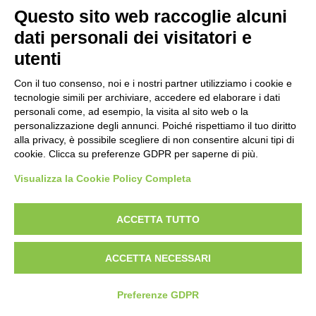
Pistola
Questo sito web raccoglie alcuni
UITS UNIONE ITALIANA TIRO A SEGNO
Carabina
VIALE TIZIANO, 70 - 00196 ROMA
dati personali dei visitatori e
TEL. 06/87975533 - 06/87975534
utenti
P.IVA 02148741008
DISCIPLINE ISSF
Con il tuo consenso, noi e i nostri partner utilizziamo i cookie e
Convocazioni atleti
tecnologie simili per archiviare, accedere ed elaborare i dati
Attività Sportiva
personali come, ad esempio, la visita al sito web o la
Gruppi di merito
Archivio gruppi di merito
personalizzazione degli annunci. Poiché rispettiamo il tuo diritto
Ranking
alla privacy, è possibile scegliere di non consentire alcuni tipi di
Atleti di interesse nazionale
cookie. Clicca su preferenze GDPR per saperne di più.
Staff Tecnico
Staff medico
Visualizza la Cookie Policy Completa
ACCETTA TUTTO
ATLETI AZZURRI
ACCETTA NECESSARI
DISCIPLINE NON ISSF
Preferenze GDPR
Bench Rest
Production