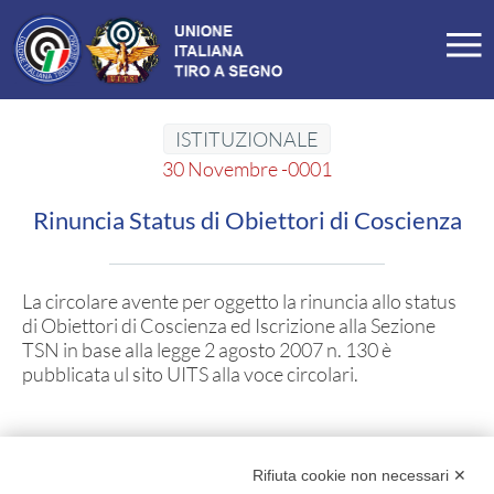
LA FEDERAZIONE
Profilo
ISTITUZIONALE
Storia
30 Novembre -0001
Organigramma
Carte Federali
Comitati Regionali
Rinuncia Status di Obiettori di Coscienza
Manifesto
Tesseramento
Commissioni
La circolare avente per oggetto la rinuncia allo status
di Obiettori di Coscienza ed Iscrizione alla Sezione
SEZIONI TSN
TSN in base alla legge 2 agosto 2007 n. 130 è
pubblicata ul sito UITS alla voce
circolari
.
Ricerca Sezioni
Affiliazioni Registro CONI
IL TIRO A SEGNO
Rifiuta cookie non necessari ✕