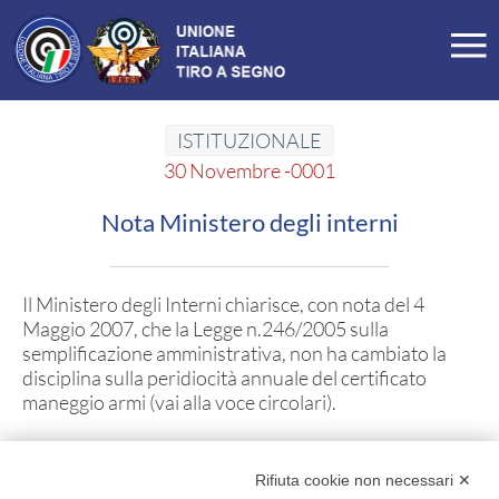
LA FEDERAZIONE
Profilo
ISTITUZIONALE
Storia
30 Novembre -0001
Organigramma
Carte Federali
Comitati Regionali
Nota Ministero degli interni
Manifesto
Tesseramento
Commissioni
Il Ministero degli Interni chiarisce, con nota del 4
Maggio 2007, che la Legge n.246/2005 sulla
SEZIONI TSN
semplificazione amministrativa, non ha cambiato la
disciplina sulla peridiocità annuale del certificato
Ricerca Sezioni
Affiliazioni Registro CONI
maneggio armi (vai alla voce
circolari
).
IL TIRO A SEGNO
Rifiuta cookie non necessari ✕