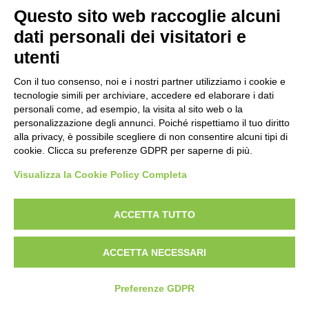
Pistola
Questo sito web raccoglie alcuni
Carabina
UITS UNIONE ITALIANA TIRO A SEGNO
dati personali dei visitatori e
VIALE TIZIANO, 70 - 00196 ROMA
utenti
TEL. 06/87975533 - 06/87975534
DISCIPLINE ISSF
P.IVA 02148741008
Con il tuo consenso, noi e i nostri partner utilizziamo i cookie e
Convocazioni atleti
tecnologie simili per archiviare, accedere ed elaborare i dati
Attività Sportiva
personali come, ad esempio, la visita al sito web o la
Gruppi di merito
Archivio gruppi di merito
personalizzazione degli annunci. Poiché rispettiamo il tuo diritto
Ranking
alla privacy, è possibile scegliere di non consentire alcuni tipi di
Atleti di interesse nazionale
cookie. Clicca su preferenze GDPR per saperne di più.
Staff Tecnico
Staff medico
Visualizza la Cookie Policy Completa
ACCETTA TUTTO
ATLETI AZZURRI
ACCETTA NECESSARI
DISCIPLINE NON ISSF
Preferenze GDPR
Bench Rest
Production